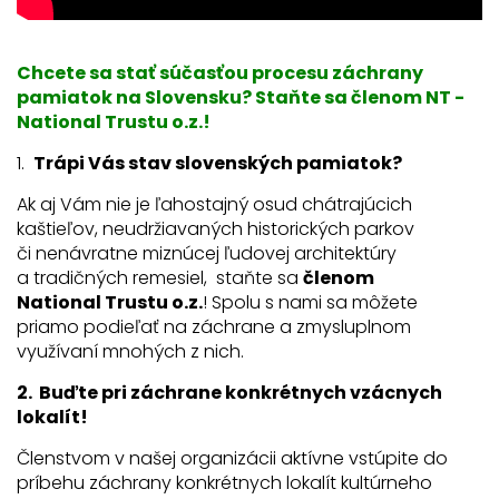
Chcete sa stať súčasťou procesu záchrany
pamiatok na Slovensku? Staňte sa členom NT -
National Trustu o.z.!
1.
Trápi Vás stav slovenských pamiatok?
Ak aj Vám nie je ľahostajný osud chátrajúcich
kaštieľov, neudržiavaných historických parkov
či nenávratne miznúcej ľudovej architektúry
a tradičných remesiel, staňte sa
členom
National Trustu o.z.
! Spolu s nami sa môžete
priamo podieľať na záchrane a zmysluplnom
využívaní mnohých z nich.
2. Buďte pri záchrane konkrétnych vzácnych
lokalít!
Členstvom v našej organizácii aktívne vstúpite do
príbehu záchrany konkrétnych lokalít kultúrneho