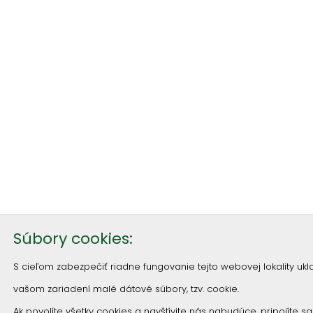
Súbory cookies:
S cieľom zabezpečiť riadne fungovanie tejto webovej lokality u
vašom zariadení malé dátové súbory, tzv. cookie.
Ak povolíte všetky cookies a navštívite nás nabudúce, pripojíte s