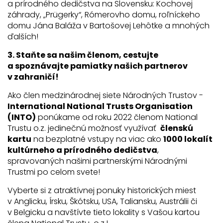
a prírodného dedičstva na Slovensku: Kochovej
záhrady, „Prügerky“, Rómerovho domu, roľníckeho
domu Jána Baláža v Bartošovej Lehôtke a mnohých
ďalších!
3. Staňte sa našim členom, cestujte
a spoznávajte pamiatky našich partnerov
v zahraničí!
Ako člen medzinárodnej siete Národných Trustov -
International National Trusts Organisation
(INTO)
ponúkame od roku 2022 členom National
Trustu o.z. jedinečnú možnosť využívať
členskú
kartu
na bezplatné vstupy na viac ako
1000 lokalít
kultúrneho a prírodného dedičstva
,
spravovaných našimi partnerskými Národnými
Trustmi po celom svete!
Vyberte si z atraktívnej ponuky historických miest
v Anglicku, Írsku, Škótsku, USA, Taliansku, Austrálii či
v Belgicku a navštívte tieto lokality s Vašou kartou