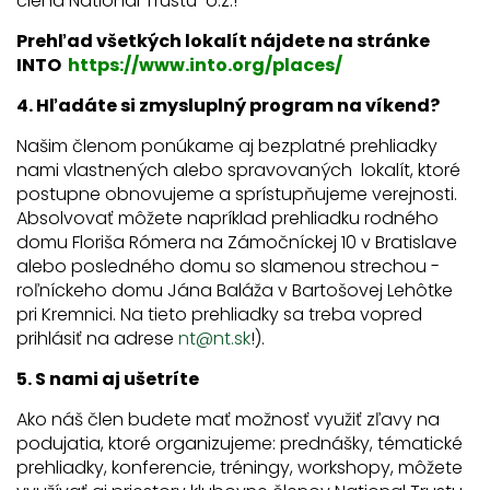
člena National Trustu o.z.!
Prehľad všetkých lokalít nájdete na stránke
INTO
https://www.into.org/places/
4. Hľadáte si zmysluplný program na víkend?
Našim členom ponúkame aj bezplatné prehliadky
nami vlastnených alebo spravovaných lokalít, ktoré
postupne obnovujeme a sprístupňujeme verejnosti.
Absolvovať môžete napríklad prehliadku rodného
domu Floriša Rómera na Zámočníckej 10 v Bratislave
alebo posledného domu so slamenou strechou -
roľníckeho domu Jána Baláža v Bartošovej Lehôtke
pri Kremnici. Na tieto prehliadky sa treba vopred
prihlásiť na adrese
nt@nt.sk
!).
5. S nami aj ušetríte
Ako náš člen budete mať možnosť využiť zľavy na
podujatia, ktoré organizujeme: prednášky, tématické
prehliadky, konferencie, tréningy, workshopy, môžete