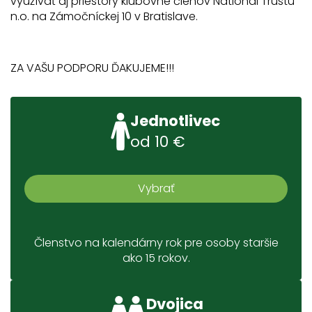
využívať aj priestory klubovne členov National Trustu
n.o. na Zámočníckej 10 v Bratislave.
ZA VAŠU PODPORU ĎAKUJEME!!!
Jednotlivec
od 10 €
Vybrať
Členstvo na kalendárny rok pre osoby staršie
ako 15 rokov.
Dvojica