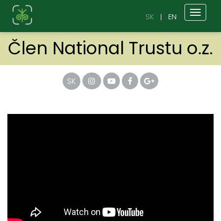
Toggl
SK
EN
naviga
Člen National Trustu o.z.
SK