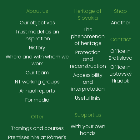
About us
Heritage of
Shop
Slovakia
Our objectives
Another
The
Trust model as an
phenomenon
inspiration
Contact
of heritage
History
Office in
Protection
Where and with whom we
Bratislava
and
work
reconstruction
Office in
Our team
Liptovský
Accessibility
Hrádok
NT working groups
and
interpretation
Annual reports
Useful links
For media
Support us
Offer
With your own
Tranings and courses
hands
Premises hire at Rómer's