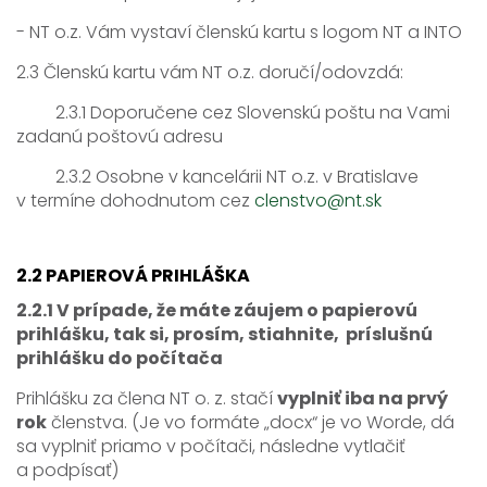
- NT o.z. Vám vystaví členskú kartu s logom NT a INTO
2.3 Členskú kartu vám NT o.z. doručí/odovzdá:
2.3.1 Doporučene cez Slovenskú poštu na Vami
zadanú poštovú adresu
2.3.2 Osobne v kancelárii NT o.z. v Bratislave
v termíne dohodnutom cez
clenstvo@nt.sk
2.2 PAPIEROVÁ PRIHLÁŠKA
2.2.1 V prípade, že máte záujem o papierovú
prihlášku, tak si, prosím, stiahnite, príslušnú
prihlášku do počítača
Prihlášku za člena NT o. z. stačí
vyplniť iba na prvý
rok
členstva. (Je vo formáte „docx“ je vo Worde, dá
sa vyplniť priamo v počítači, následne vytlačiť
a podpísať)