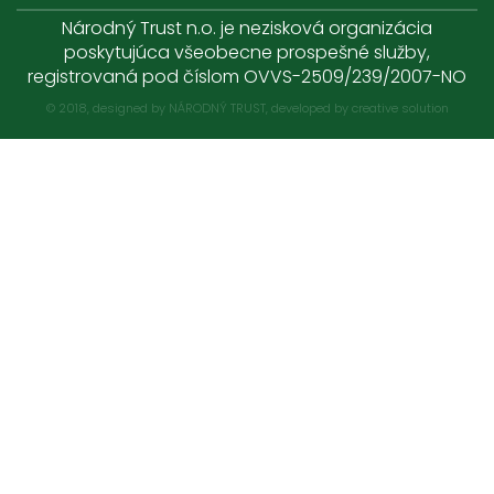
Národný Trust n.o. je nezisková organizácia
poskytujúca všeobecne prospešné služby,
registrovaná pod číslom OVVS-2509/239/2007-NO
© 2018, designed by NÁRODNÝ TRUST, developed by
creative solution