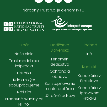
Národný Trust n.o. je členom INTO
O nás
Dedičstvo
Obchod
Slovenska
Naše ciele
Iné
Fenomén
Trust model ako
dedičstva
inšpirácia
Kontakt
Ochrana a
História
Kancelária v
obnova
Kde a s kým
Bratislave
Sprístupňovanie
spolupracujeme
Kancelária v
a interpretácia
Náš tím
Liptovskom
Užitočné odkazy
Hrádku
Pracovné skupiny pri
NT no.