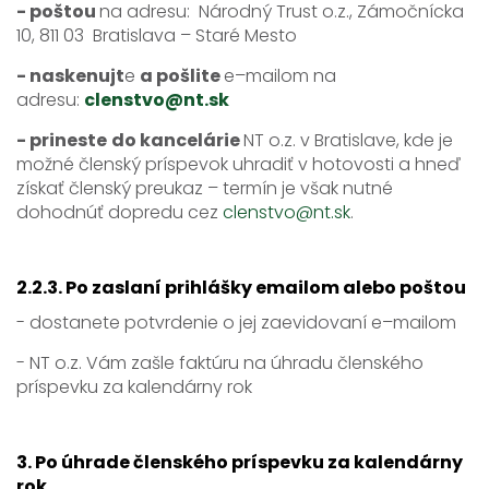
- poštou
na adresu: Národný Trust o.z., Zámočnícka
10, 811 03 Bratislava – Staré Mesto
- naskenujt
e
a pošlite
e–mailom na
adresu:
clenstvo@nt.sk
- prineste
do kancelárie
NT o.z. v Bratislave, kde je
možné členský príspevok uhradiť v hotovosti a hneď
získať členský preukaz – termín je však nutné
dohodnúť dopredu cez
clenstvo@nt.sk
.
2.2.3. Po zaslaní prihlášky emailom alebo poštou
- dostanete potvrdenie o jej zaevidovaní e–mailom
- NT o.z. Vám zašle faktúru na úhradu členského
príspevku za kalendárny rok
3. Po úhrade členského príspevku za kalendárny
rok