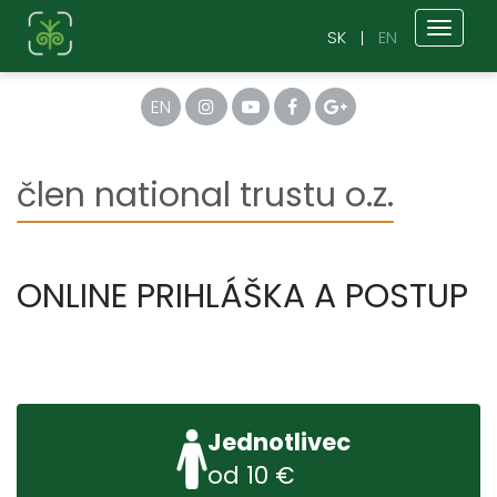
Toggl
SK
EN
naviga
EN
člen national trustu o.z.
ONLINE PRIHLÁŠKA A POSTUP
Jednotlivec
od 10 €