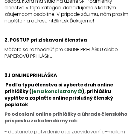
osoba, ktorá má sídlo na území SR. Podmienky
členstva v tejto kategórii dohadujeme s každým
záujemcom osobitne. V prípade záujmu, nám prosím
napíšte na adresu nt@nt.sk Ďakujeme!
2. POSTUP
pri získavaní členstva
Môžete sa rozhodnúť pre ONLINE PRIHLÁŠKU alebo
PAPIEROVÚ PRIHLÁŠKU
2.1 ONLINE PRIHLÁŠKA
Podľa typu členstva si vyberte druh online
prihlášky (
je na konci strany
), prihlášku
vyplňte a zaplaťte online príslušný členský
poplatok
Po odoslaní online prihlášky a úhrade členského
príspevku za kalendárny rok:
- dostanete potvrdenie o jej zaevidovaní e–mailom