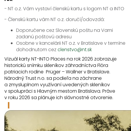
- NT o.z. Vám vystaví členskú kartu s logom NT a INTO
- Členskú kartu vám NT o.z. doručí/odovzdá:
Doporučene cez Slovenskú poštu na Vami
zadanú poštovú adresu
Osobne v kancelárii NT o.z. v Bratislave v termíne
dohodnutom cez
clenstvo@nt.sk
Vizuál karty NT-INTO Places na rok 2026 zobrazuje
historickú snímku skleníkov záhradníctva Flóra
patriacich rodine Prüger – Wallner v Bratislave.
Národný Trust n.o. sa podieľa na záchrane
a zmysluplnom využívaní uvedených skleníkov
v spolupráci s Hlavným mestom Bratislava. Práve
v roku 2026 sa plánuje ich slávnostné otvorenie.