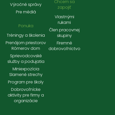
Chcem sa
Výročné správy
zapojiť
Pre médiá
Vlastnými
rukami
Ponuka
Člen pracovnej
Tréningy a školenia
skupiny
Prenájom priestorov
Firemné
Rómerov dom
dobrovoľníctvo
Sprievodcovské
služby a podujatia
Miniexpozícia
Slamené strechy
Program pre školy
Dobrovoľnícke
aktivity pre firmy a
organizácie