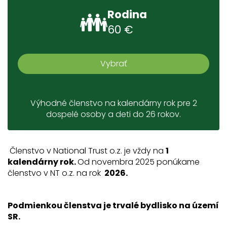
Rodina
60 €
Vybrať
Výhodné členstvo na kalendárny rok pre 2
dospelé osoby a deti do 26 rokov.
Členstvo v National Trust o.z. je vždy na
1
kalendárny rok.
Od novembra 2025 ponúkame
členstvo v NT o.z. na rok
2026.
Podmienkou členstva je trvalé bydlisko na území
SR.