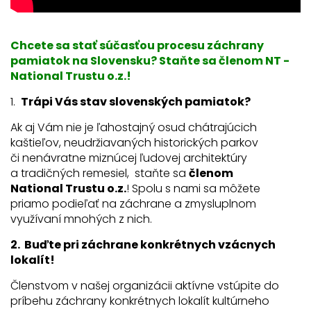
Chcete sa stať súčasťou procesu záchrany
pamiatok na Slovensku? Staňte sa členom NT -
National Trustu o.z.!
1.
Trápi Vás stav slovenských pamiatok?
Ak aj Vám nie je ľahostajný osud chátrajúcich
kaštieľov, neudržiavaných historických parkov
či nenávratne miznúcej ľudovej architektúry
a tradičných remesiel, staňte sa
členom
National Trustu o.z.
! Spolu s nami sa môžete
priamo podieľať na záchrane a zmysluplnom
využívaní mnohých z nich.
2. Buďte pri záchrane konkrétnych vzácnych
lokalít!
Členstvom v našej organizácii aktívne vstúpite do
príbehu záchrany konkrétnych lokalít kultúrneho