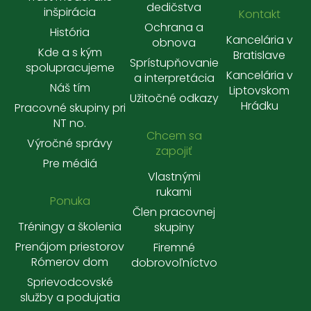
dedičstva
inšpirácia
Kontakt
Ochrana a
História
Kancelária v
obnova
Kde a s kým
Bratislave
Sprístupňovanie
spolupracujeme
Kancelária v
a interpretácia
Náš tím
Liptovskom
Užitočné odkazy
Hrádku
Pracovné skupiny pri
NT no.
Chcem sa
Výročné správy
zapojiť
Pre médiá
Vlastnými
rukami
Ponuka
Člen pracovnej
Tréningy a školenia
skupiny
Prenájom priestorov
Firemné
Rómerov dom
dobrovoľníctvo
Sprievodcovské
služby a podujatia