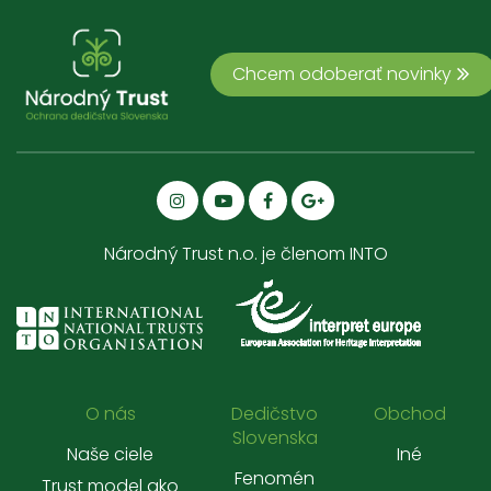
Chcem odoberať novinky
Národný Trust n.o. je členom INTO
O nás
Dedičstvo
Obchod
Slovenska
Naše ciele
Iné
Fenomén
Trust model ako