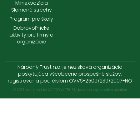
Miniexpozícia
Slamené strechy
Program pre školy
Dobrovoľnícke
aktivity pre firmy a
organizácie
Národný Trust n.o. je nezisková organizácia
poskytujúca všeobecne prospešné služby,
registrovaná pod číslom OVVS-2509/239/2007-NO
© 2018, designed by NÁRODNÝ TRUST, developed by
creative solution