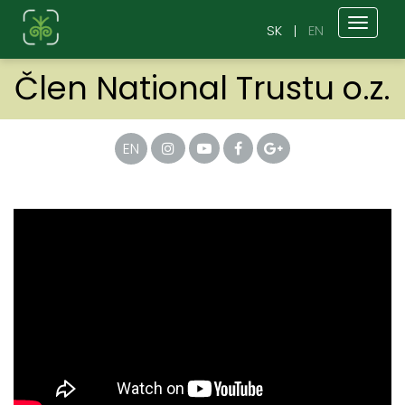
Toggl
SK
EN
naviga
Člen National Trustu o.z.
EN