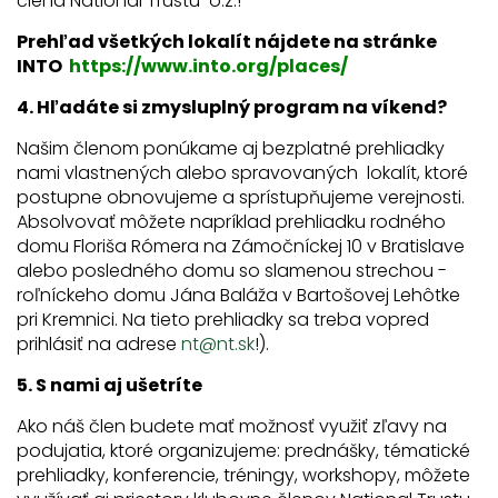
člena National Trustu o.z.!
Prehľad všetkých lokalít nájdete na stránke
INTO
https://www.into.org/places/
4. Hľadáte si zmysluplný program na víkend?
Našim členom ponúkame aj bezplatné prehliadky
nami vlastnených alebo spravovaných lokalít, ktoré
postupne obnovujeme a sprístupňujeme verejnosti.
Absolvovať môžete napríklad prehliadku rodného
domu Floriša Rómera na Zámočníckej 10 v Bratislave
alebo posledného domu so slamenou strechou -
roľníckeho domu Jána Baláža v Bartošovej Lehôtke
pri Kremnici. Na tieto prehliadky sa treba vopred
prihlásiť na adrese
nt@nt.sk
!).
5. S nami aj ušetríte
Ako náš člen budete mať možnosť využiť zľavy na
podujatia, ktoré organizujeme: prednášky, tématické
prehliadky, konferencie, tréningy, workshopy, môžete