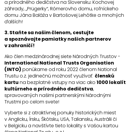
a prírodného dedičstva na Slovensku: Kochovej
záhrady, „Prügerky“, Rómerovho domu, roľníckeho
domu Jána Baláža v Bartošovej Lehôtke a mnohých
ďalších!
3. Staňte sa našim členom, cestujte
a spoznávajte pamiatky našich partnerov
v zahraničí!
Ako člen medzinárodnej siete Národných Trustov -
International National Trusts Organisation
(INTO)
ponúkame od roku 2022 členom National
Trustu o.z. jedinečnú možnosť využívať
členskú
kartu
na bezplatné vstupy na viac ako
1000 lokalít
kultúrneho a prírodného dedičstva
,
spravovaných našimi partnerskými Národnými
Trustmi po celom svete!
Vyberte si z atraktívnej ponuky historických miest
v Anglicku, Írsku, Škótsku, USA, Taliansku, Austrálii či
v Belgicku a navštívte tieto lokality s Vašou kartou