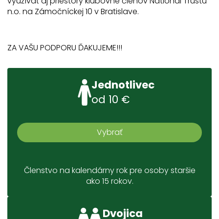
využívať aj priestory klubovne členov National Trustu
n.o. na Zámočníckej 10 v Bratislave.
ZA VAŠU PODPORU ĎAKUJEME!!!
Jednotlivec
od 10 €
Vybrať
Členstvo na kalendárny rok pre osoby staršie
ako 15 rokov.
Dvojica