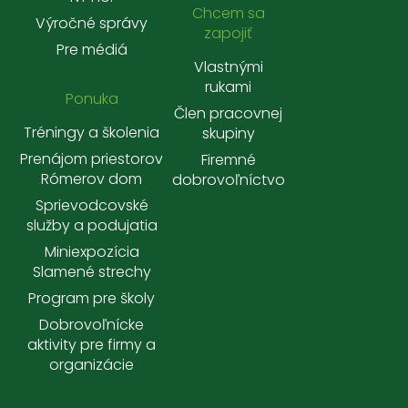
Chcem sa
Výročné správy
zapojiť
Pre médiá
Vlastnými
rukami
Ponuka
Člen pracovnej
Tréningy a školenia
skupiny
Prenájom priestorov
Firemné
Rómerov dom
dobrovoľníctvo
Sprievodcovské
služby a podujatia
Miniexpozícia
Slamené strechy
Program pre školy
Dobrovoľnícke
aktivity pre firmy a
organizácie