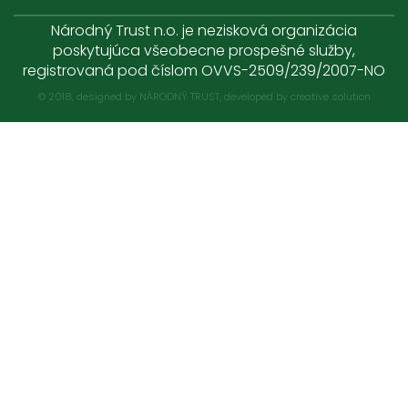
Národný Trust n.o. je nezisková organizácia
poskytujúca všeobecne prospešné služby,
registrovaná pod číslom OVVS-2509/239/2007-NO
© 2018, designed by NÁRODNÝ TRUST, developed by
creative solution