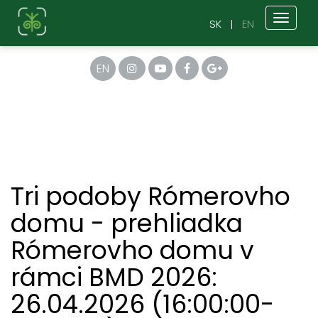
Toggl
SK
EN
naviga
EN
Tri podoby Rómerovho
domu - prehliadka
Rómerovho domu v
rámci BMD 2026:
26.04.2026 (16:00:00-