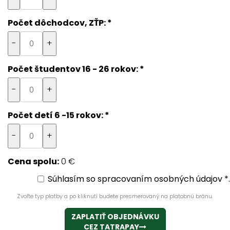
Počet dôchodcov, ZŤP:
*
-
+
Počet študentov 16 - 26 rokov:
*
-
+
Počet detí 6 -15 rokov:
*
-
+
Cena spolu:
0 €
Súhlasím so spracovaním osobných údajov *.
Zvoľte typ platby a po kliknutí budete presmerovaný na platobnú bránu.
ZAPLATIŤ OBJEDNÁVKU
CEZ TATRAPAY