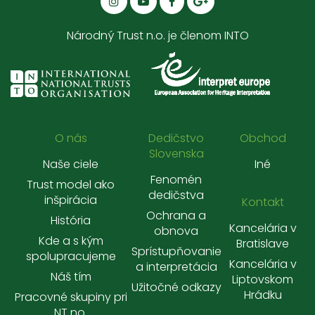
Národný Trust n.o. je členom INTO
O nás
Dedičstvo
Obchod
Slovenska
Naše ciele
Iné
Fenomén
Trust model ako
dedičstva
inšpirácia
Kontakt
Ochrana a
História
Kancelária v
obnova
Kde a s kým
Bratislave
Sprístupňovanie
spolupracujeme
Kancelária v
a interpretácia
Náš tím
Liptovskom
Užitočné odkazy
Hrádku
Pracovné skupiny pri
NT no.