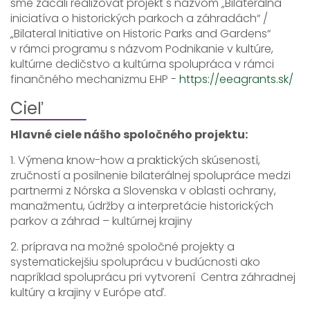
sme začali realizovať projekt s názvom „Bilaterálna
iniciatíva o historických parkoch a záhradách“ /
„Bilateral Initiative on Historic Parks and Gardens“
v rámci programu s názvom Podnikanie v kultúre,
kultúrne dedičstvo a kultúrna spolupráca v rámci
finančného mechanizmu EHP -
https://eeagrants.sk/
Cieľ
Hlavné ciele nášho spoločného projektu:
1. Výmena know-how a praktických skúseností,
zručností a posilnenie bilaterálnej spolupráce medzi
partnermi z Nórska a Slovenska v oblasti ochrany,
manažmentu, údržby a interpretácie historických
parkov a záhrad – kultúrnej krajiny
2. príprava na možné spoločné projekty a
systematickejšiu spoluprácu v budúcnosti ako
napríklad spoluprácu pri vytvorení Centra záhradnej
kultúry a krajiny v Európe atď.