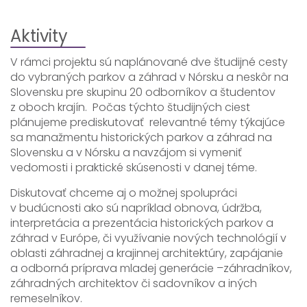
Aktivity
V rámci projektu sú naplánované dve študijné cesty
do vybraných parkov a záhrad v Nórsku a neskôr na
Slovensku pre skupinu 20 odborníkov a študentov
z oboch krajín. Počas týchto študijných ciest
plánujeme prediskutovať relevantné témy týkajúce
sa manažmentu historických parkov a záhrad na
Slovensku a v Nórsku a navzájom si vymeniť
vedomosti i praktické skúsenosti v danej téme.
​Diskutovať chceme aj o možnej spolupráci
v budúcnosti ako sú napríklad obnova, údržba,
interpretácia a prezentácia historických parkov a
záhrad v Európe, či využívanie nových technológií v
oblasti záhradnej a krajinnej architektúry, zapájanie
a odborná príprava mladej generácie –záhradníkov,
záhradných architektov či sadovníkov a iných
remeselníkov.