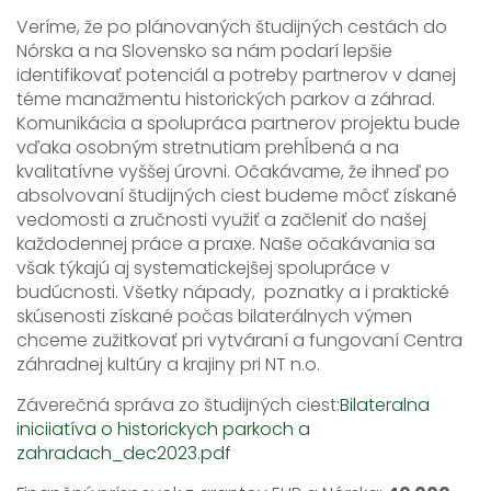
Veríme, že po plánovaných študijných cestách do
Nórska a na Slovensko sa nám podarí lepšie
identifikovať potenciál a potreby partnerov v danej
téme manažmentu historických parkov a záhrad.
Komunikácia a spolupráca partnerov projektu bude
vďaka osobným stretnutiam prehĺbená a na
kvalitatívne vyššej úrovni. Očakávame, že ihneď po
absolvovaní študijných ciest budeme môcť získané
vedomosti a zručnosti využiť a začleniť do našej
každodennej práce a praxe. Naše očakávania sa
však týkajú aj systematickejšej spolupráce v
budúcnosti. Všetky nápady, poznatky a i praktické
skúsenosti získané počas bilaterálnych výmen
chceme zužitkovať pri vytváraní a fungovaní Centra
záhradnej kultúry a krajiny pri NT n.o.
Záverečná správa zo študijných ciest:
Bilateralna
iniciiatíva o historickych parkoch a
zahradach_dec2023.pdf