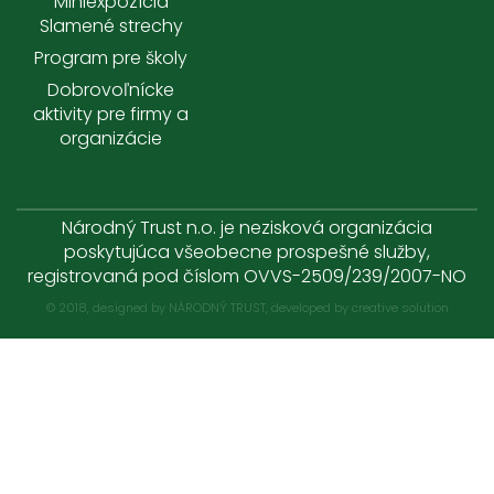
Miniexpozícia
Slamené strechy
Program pre školy
Dobrovoľnícke
aktivity pre firmy a
organizácie
Národný Trust n.o. je nezisková organizácia
poskytujúca všeobecne prospešné služby,
registrovaná pod číslom OVVS-2509/239/2007-NO
© 2018, designed by NÁRODNÝ TRUST, developed by
creative solution