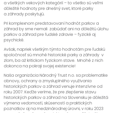
a všetkých vekových kategórií – to všetko sú veľmi
dôležité hodnoty pre dnešný svet, ktoré parky
a záhrady poskytujú.
Pri komplexnom predstavovaní hodnôt parkov a
záhrad by sme nemali zabúdať ani na dôležitú úlohu
parkov a záhrad pre ľudské zdravie – fyzické aj
psychické.
Avšak, napriek všetkým týmto hodnotám pre ľudskú
spoločnosť sú mnohé historické parky a záhrady v
zlom, ba až kritickom fyzickom stave. Mnohé z nich
dokonca na pokraji svojej existencie!
Naša organizácia Národný Trust n.o. sa problematike
obnovy, ochrany a zmysluplného využívania
historických parkov a záhrad venuje intenzívne od
roku 2007. Keďže veríme, že pre zlepšenie stavu
historických parkov a záhrad na Slovensku je dôležitá
výmena vedomostí, skúseností a praktických
poznatkov aj na medzinárodnej úrovni, v roku 2023