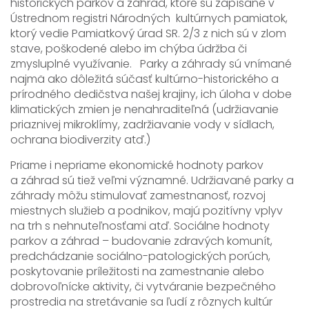
historických parkov a záhrad, ktoré sú zapísané v
Ústrednom registri Národných kultúrnych pamiatok,
ktorý vedie Pamiatkový úrad SR. 2/3 z nich sú v zlom
stave, poškodené alebo im chýba údržba či
zmysluplné využívanie. Parky a záhrady sú vnímané
najmä ako dôležitá súčasť kultúrno-historického a
prírodného dedičstva našej krajiny, ich úloha v dobe
klimatických zmien je nenahraditeľná (udržiavanie
priaznivej mikroklímy, zadržiavanie vody v sídlach,
ochrana biodiverzity atď.)
Priame i nepriame ekonomické hodnoty parkov
a záhrad sú tiež veľmi významné. Udržiavané parky a
záhrady môžu stimulovať zamestnanosť, rozvoj
miestnych služieb a podnikov, majú pozitívny vplyv
na trh s nehnuteľnosťami atď. Sociálne hodnoty
parkov a záhrad – budovanie zdravých komunít,
predchádzanie sociálno-patologických porúch,
poskytovanie príležitosti na zamestnanie alebo
dobrovoľnícke aktivity, či vytváranie bezpečného
prostredia na stretávanie sa ľudí z rôznych kultúr