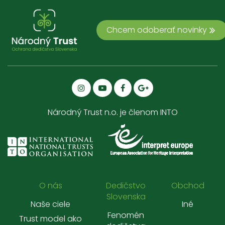
Chcem odoberať novinky
Národný Trust n.o. je členom INTO
O nás
Dedičstvo
Obchod
Slovenska
Naše ciele
Iné
Fenomén
Trust model ako