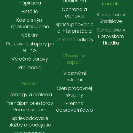
dedičstva
inšpirácia
Kontakt
Ochrana a
História
Kancelária v
obnova
Kde a s kým
Bratislave
Sprístupňovanie
spolupracujeme
Kancelária v
a interpretácia
Náš tím
Liptovskom
Užitočné odkazy
Hrádku
Pracovné skupiny pri
NT no.
Chcem sa
Výročné správy
zapojiť
Pre médiá
Vlastnými
rukami
Ponuka
Člen pracovnej
Tréningy a školenia
skupiny
Prenájom priestorov
Firemné
Rómerov dom
dobrovoľníctvo
Sprievodcovské
služby a podujatia